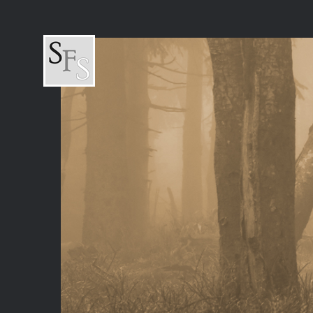
Przejdź
do
zawartości