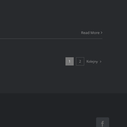
Read More
Kolejny
1
2
Facebook