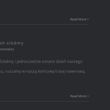
Read More
ień siódmy
Comments
Siódmy i jednocześnie ostatni dzień naszego
u, ruszamy w naszą końcową trasę rowerową.
Read More