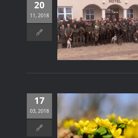
20
11, 2018
XLV Łowy z Sokoła
2018
17
03, 2018
Idzie wiosna