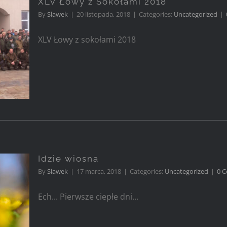
XLV Łowy z Sokołami 2018
By
Slawek
|
20 listopada, 2018
|
Categories:
Uncategorized
|
XLV Łowy z sokołami 2018
mi
Idzie wiosna
By
Slawek
|
17 marca, 2018
|
Categories:
Uncategorized
|
0 
Ech... Pierwsze ciepłe dni...