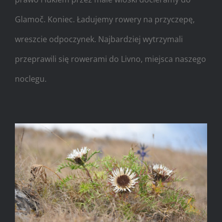
Glamoč. Koniec. Ładujemy rowery na przyczepę,
wreszcie odpoczynek. Najbardziej wytrzymali
przeprawili się rowerami do Livno, miejsca naszego
noclegu.