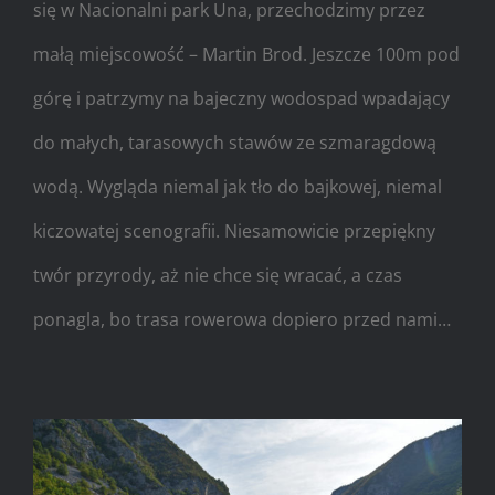
się w Nacionalni park Una, przechodzimy przez
małą miejscowość – Martin Brod. Jeszcze 100m pod
górę i patrzymy na bajeczny wodospad wpadający
do małych, tarasowych stawów ze szmaragdową
wodą. Wygląda niemal jak tło do bajkowej, niemal
kiczowatej scenografii. Niesamowicie przepiękny
twór przyrody, aż nie chce się wracać, a czas
ponagla, bo trasa rowerowa dopiero przed nami…