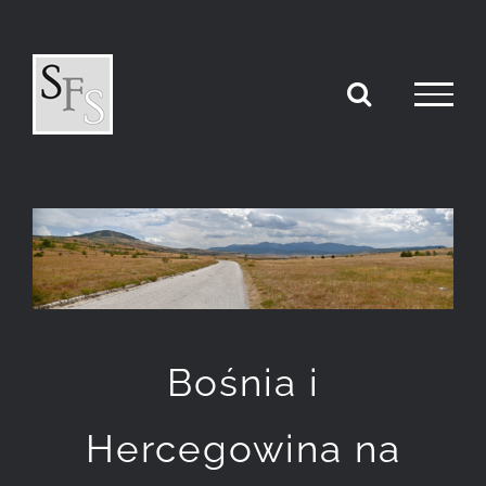
Przejdź
do
zawartości
Pokaż
większy
obrazek
Bośnia i
Hercegowina na