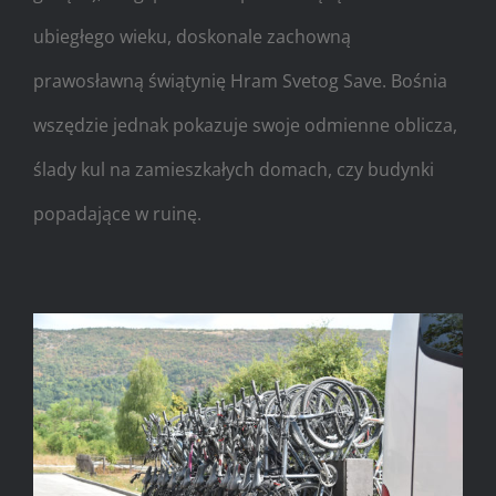
ubiegłego wieku, doskonale zachowną
prawosławną świątynię Hram Svetog Save. Bośnia
wszędzie jednak pokazuje swoje odmienne oblicza,
ślady kul na zamieszkałych domach, czy budynki
popadające w ruinę.