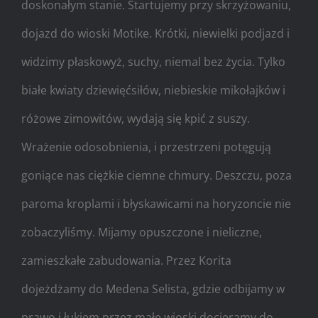
doskonałym stanie. Startujemy przy skrzyżowaniu,
dojazd do wioski Motike. Krótki, niewielki podjazd i
widzimy płaskowyż, suchy, niemal bez życia. Tylko
białe kwiaty dziewięćsiłów, niebieskie mikołajków i
różowe zimowitów, wydają się kpić z suszy.
Wrażenie odosobnienia, i przestrzeni potęgują
goniące nas ciężkie ciemne chmury. Deszczu, poza
paroma kroplami i błyskawicami na horyzoncie nie
zobaczyliśmy. Mijamy opuszczone i nieliczne,
zamieszkałe zabudowania. Przez Korita
dojeżdżamy do Medena Selista, gdzie odbijamy w
prawo i łukiem przez małe wioski docieramy do