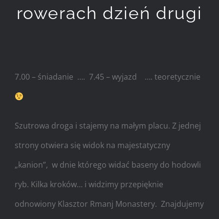
rowerach dzień drugi
7.00 – śniadanie …. 7.45 – wyjazd …. teoretycznie
Szutrowa droga i stajemy na małym placu. Z jednej
strony otwiera się widok na majestatyczny
„kanion”, w dnie którego widać baseny do hodowli
ryb. Kilka kroków… i widzimy przepięknie
odnowiony Klasztor Rmanj Monastery. Znajdujemy